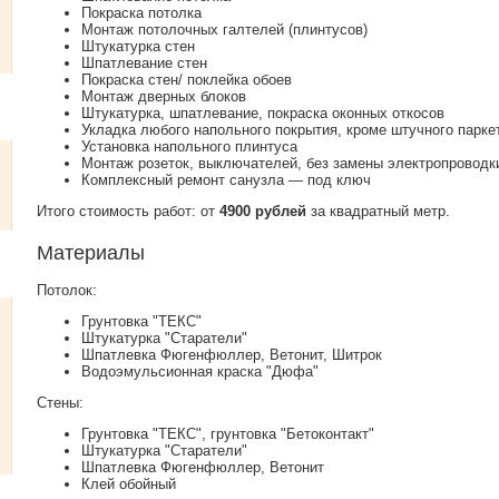
Покраска потолка
Монтаж потолочных галтелей (плинтусов)
Штукатурка стен
Шпатлевание стен
Покраска стен/ поклейка обоев
Монтаж дверных блоков
Штукатурка, шпатлевание, покраска оконных откосов
Укладка любого напольного покрытия, кроме штучного парке
Установка напольного плинтуса
Монтаж розеток, выключателей, без замены электропроводк
Комплексный ремонт санузла — под ключ
Итого стоимость работ: от
4900 рублей
за квадратный метр.
Материалы
Потолок:
Грунтовка "ТЕКС"
Штукатурка "Старатели"
Шпатлевка Фюгенфюллер, Ветонит, Шитрок
Водоэмульсионная краска "Дюфа"
Стены:
Грунтовка "ТЕКС", грунтовка "Бетоконтакт"
Штукатурка "Старатели"
Шпатлевка Фюгенфюллер, Ветонит
Клей обойный