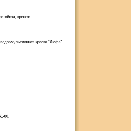
остойкая, крепеж
 водоэмульсионная краска "Дюфа"
.
51-80
.