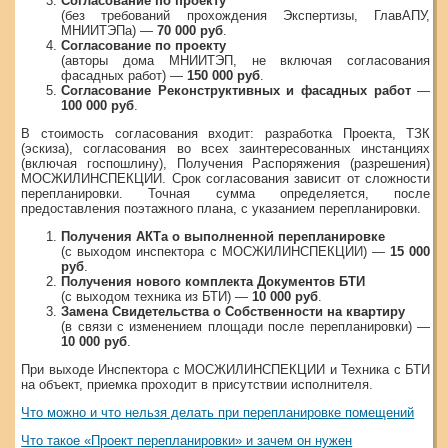
Согласование по проекту
(без требований прохождения Экспертизы, ГлавАПУ,
МНИИТЭПа) —
70 000 руб
.
Согласование по проекту
(авторы дома МНИИТЭП, не включая согласования
фасадных работ) —
150 000 руб
.
Согласование Реконструктивных и фасадных работ
—
100 000 руб
.
В стоимость согласования входит: разработка Проекта, ТЗК
(эскиза), согласования во всех заинтересованных инстанциях
(включая госпошлину), Получения Распоряжения (разрешения)
МОСЖИЛИНСПЕКЦИИ. Срок согласования зависит от сложности
перепланировки. Точная сумма определяется, после
предоставления поэтажного плана, с указанием перепланировки.
Получения АКТа о выполненной перепланировке
(с выходом инспектора с МОСЖИЛИНСПЕКЦИИ) —
15 000
руб
.
Получения нового комплекта Документов БТИ
(с выходом техника из БТИ) —
10 000 руб
.
Замена Свидетельства о Собственности на квартиру
(в связи с изменением площади после перепланировки) —
10 000 руб
.
При выходе Инспектора с МОСЖИЛИНСПЕКЦИИ и Техника с БТИ
на объект, приемка проходит в присутствии исполнителя.
Что можно и что нельзя делать при перепланировке помещений
Что такое «Проект перепланировки» и зачем он нужен