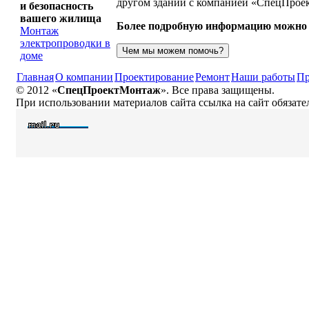
другом здании с компанией «СпецПрое
и безопасность
вашего жилища
Более подробную информацию можно у
Монтаж
электропроводки в
доме
Главная
О компании
Проектирование
Ремонт
Наши работы
Пр
© 2012 «
СпецПроектМонтаж
». Все права защищены.
При использовании материалов сайта ссылка на сайт обязате