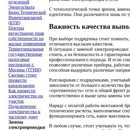
отделений
Энергосбыта
С технологической точки зрения, замен
Бюро Технической
идентичны. Они различаются лишь по т
Инвентаризаций
(БТИ)
Важность качества выпо
Центры
регистрации прав
собственности на
При выборе подрядчика стоит помнить, 
жилые помещения
отличаются высоким качеством.
Территориальные
В ситуации с заменой электропроводки в
государственные
стоить, а на безопасность и гарантирова
налоговые
профессионального подхода. И если сов
инспекции г.
позволяют различные приборы, работаю
Москвы (ТГНИ)
способная выдержать различные напряж
Сколько стоит
Разговаривая с подрядчиками, учитывай
провести
зависимости от большого количества фа
канализацию
«протяженность» сети и общий фронт р
Как провести
соответственно и выше цена замены эле
электричество на
участок
Наряду с оплатой работы монтажной бри
Подключение
технические расчеты, выполняемые спец
электричества к
функционировать сеть, какое максимал
частному дому
Замена
В любом случае, стоит учитывать то, чт
электропроводки