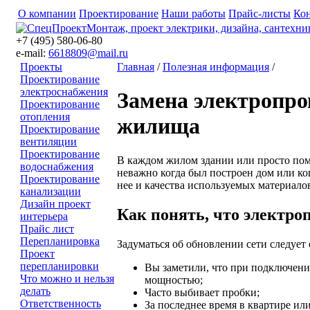
О компании
Проектирование
Наши работы
Прайс-листы
Ко
+7 (495) 580-06-80
e-mail:
6618809@mail.ru
Проекты
Главная
/
Полезная информация
/
Проектирование
электроснабжения
Замена электропро
Проектирование
отопления
жилища
Проектирование
вентиляции
Проектирование
В каждом жилом здании или просто пом
водоснабжения
неважно когда был построен дом или ког
Проектирование
нее и качества используемых материало
канализации
Дизайн проект
Как понять, что электро
интерьера
Прайс лист
Перепланировка
Задуматься об обновлении сети следует 
Проект
перепланировки
Вы заметили, что при подключени
Что можно и нельзя
мощностью;
делать
Часто выбивает пробки;
Ответственность
За последнее время в квартире и