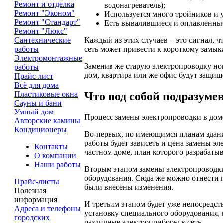
Ремонт и отделка
водонагреватель);
Ремонт "Эконом"
Используется много тройников и 
Ремонт "Стандарт"
Есть вывалившиеся и оплавленные
Ремонт "Люкс"
Каждый из этих случаев – это сигнал, ч
Сантехнические
сеть может привести к короткому замы
работы
Электромонтажные
Заменив же старую электропроводку нов
работы
дом, квартира или же офис будут защищ
Прайс лист
Всё для дома
Что под собой подразуме
Пластиковые окна
Сауны и бани
Умный дом
Процесс замены электропроводки в доме
Авторские камины
Кондиционеры
Во-первых, по имеющимся планам здани
работы будет зависеть и цена замены эл
Контакты
частном доме, план которого разрабаты
О компании
Наши работы
Вторым этапом замены электропроводки
оборудования. Сюда же можно отнести п
Прайс-листы
были внесены изменения.
Полезная
информация
И третьим этапом будет уже непосредст
Адреса и телефоны
установку специального оборудования,
городских
различные электроприборы в сеть.